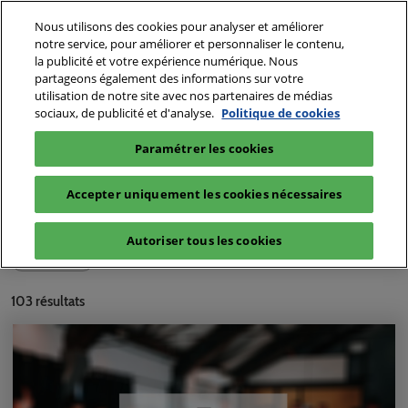
Accéder
N
Nous utilisons des cookies pour analyser et améliorer
au
d
notre service, pour améliorer et personnaliser le contenu,
contenu
p
la publicité et votre expérience numérique. Nous
partageons également des informations sur votre
o
utilisation de notre site avec nos partenaires de médias
sociaux, de publicité et d'analyse.
Politique de cookies
Paramétrer les cookies
Catégories
Accepter uniquement les cookies nécessaires
Motivation au sport (2)
Passionnés (2)
Média
Autoriser tous les cookies
Article (103)
103
résultats