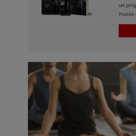
un pro
masse 