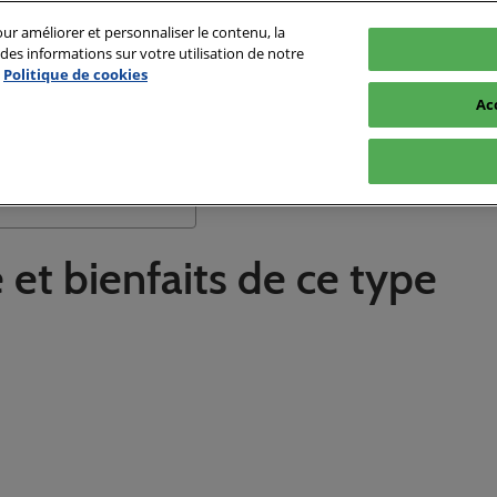
ur améliorer et personnaliser le contenu, la
es informations sur votre utilisation de notre
Politique de cookies
Ac
Conseil Fitness
Motivation au Sport
Rechercher
Matériel de musculation
 et bienfaits de ce type
Nutrition Sportive
Musculation
Exercice fitness
Passionnés