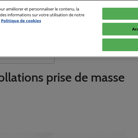
ur améliorer et personnaliser le contenu, la
es informations sur votre utilisation de notre
Politique de cookies
Ac
Conseil Fitness
Motivation au Sport
Rechercher
Matériel de musculation
ollations prise de masse
Nutrition Sportive
Musculation
Exercice fitness
Passionnés