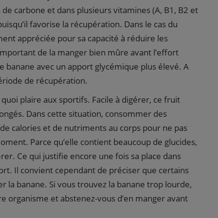
de carbone et dans plusieurs vitamines (A, B1, B2 et
puisqu’il favorise la récupération. Dans le cas du
ment appréciée pour sa capacité à réduire les
t important de la manger bien mûre avant l’effort
ne banane avec un apport glycémique plus élevé. A
période de récupération.
uoi plaire aux sportifs. Facile à digérer, ce fruit
olongés. Dans cette situation, consommer des
t de calories et de nutriments au corps pour ne pas
moment. Parce qu’elle contient beaucoup de glucides,
rer. Ce qui justifie encore une fois sa place dans
fort. Il convient cependant de préciser que certains
rer la banane. Si vous trouvez la banane trop lourde,
re organisme et abstenez-vous d’en manger avant