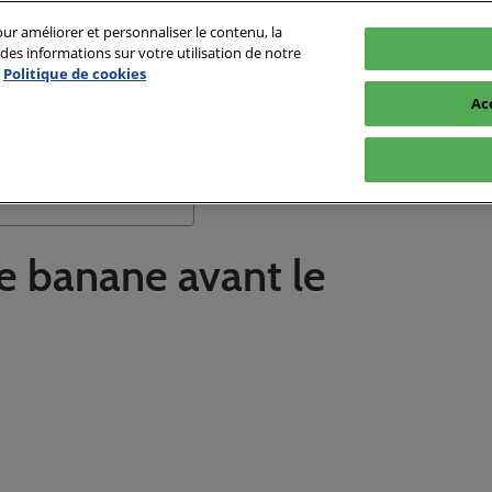
ur améliorer et personnaliser le contenu, la
es informations sur votre utilisation de notre
Politique de cookies
Ac
Conseil Fitness
Motivation au Sport
Rechercher
Matériel de musculation
 banane avant le
Nutrition Sportive
Musculation
Exercice fitness
Passionnés